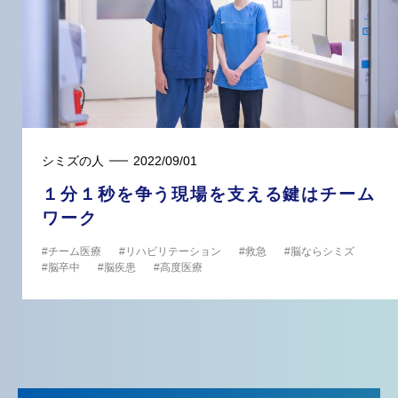
シミズの人
2022/09/01
１分１秒を争う現場を支える鍵はチーム
ワーク
チーム医療
リハビリテーション
救急
脳ならシミズ
脳卒中
脳疾患
高度医療