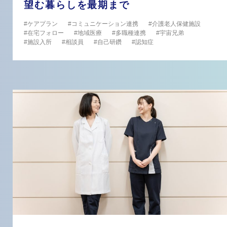
望む暮らしを最期まで
ケアプラン
コミュニケーション連携
介護老人保健施設
在宅フォロー
地域医療
多職種連携
宇宙兄弟
施設入所
相談員
自己研鑽
認知症