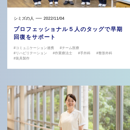
シミズの人
2022/11/04
プロフェッショナル５人のタッグで早期
回復をサポート
コミュニケーション連携
チーム医療
リハビリテーション
作業療法士
手外科
整形外科
装具製作