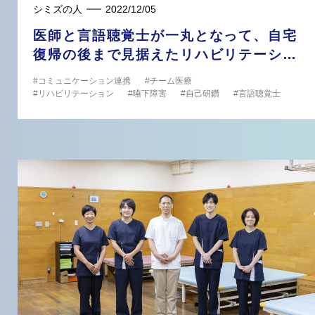
シミズの人
2022/12/05
医師と言語聴覚士が一丸となって、自宅
復帰の後まで見据えたリハビリテーショ
ンを
コミュニケーション連携
チーム医療
リハビリテーション
嚥下障害
自己研鑽
言語聴覚士